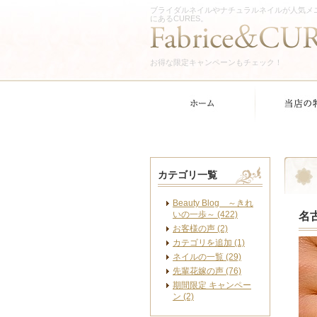
ブライダルネイルやナチュラルネイルが人気メ
にあるCURES。
お得な限定キャンペーンもチェック！
カテゴリ一覧
Beauty Blog ～きれ
いの一歩～ (422)
名
お客様の声 (2)
カテゴリを追加 (1)
ネイルの一覧 (29)
先輩花嫁の声 (76)
期間限定 キャンペー
ン (2)