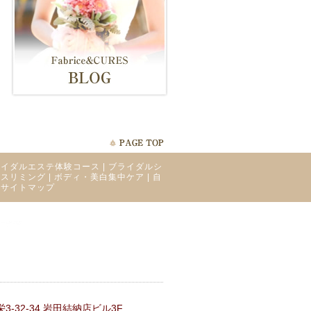
ライダルエステ体験コース
|
ブライダルシ
ィスリミング
|
ボディ・美白集中ケア
|
自
|
サイトマップ
-32-34 岩田結納店ビル3F