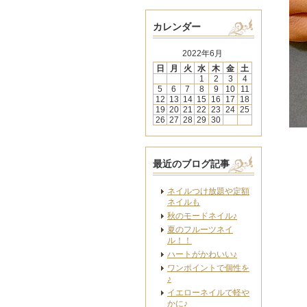
カレンダー
2022年6月
日
月
火
水
木
金
土
1
2
3
4
5
6
7
8
9
10
11
12
13
14
15
16
17
18
19
20
21
22
23
24
25
26
27
28
29
30
最近のブログ記事
ネイルつけ放題や定額
ネイルも
秋のモードネイル♪
夏のフルーツネイ
ル！！
ハートがかわいい♪
ワンポイントで個性を
♪
イエローネイルで軽や
かに♪