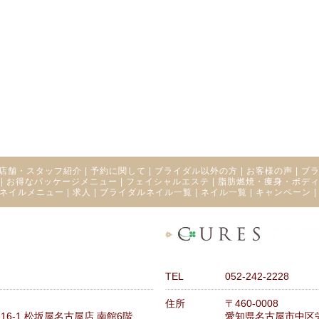
店舗・スタッフ紹介
|
予約に関して
|
ブライダル以外の方
|
お客様の声
|
ブ
|
お得なパッケージメニュー
|
フェイシャルエステ
|
脂肪燃焼・痩身・ボデ
ネイルメニュー
|
求人
|
ブライダルネイル一覧
|
ネイル一覧
|
キャンペーン
TEL
052-242-2228
住所
〒460-0008
6-1 松坂屋名古屋店 南館6階
愛知県名古屋市中区栄3