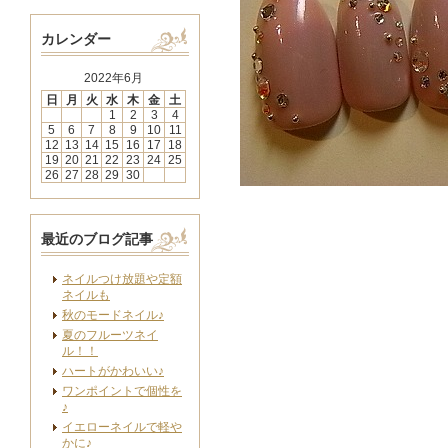
カレンダー
2022年6月
日
月
火
水
木
金
土
1
2
3
4
5
6
7
8
9
10
11
12
13
14
15
16
17
18
19
20
21
22
23
24
25
26
27
28
29
30
最近のブログ記事
ネイルつけ放題や定額
ネイルも
秋のモードネイル♪
夏のフルーツネイ
ル！！
ハートがかわいい♪
ワンポイントで個性を
♪
イエローネイルで軽や
かに♪