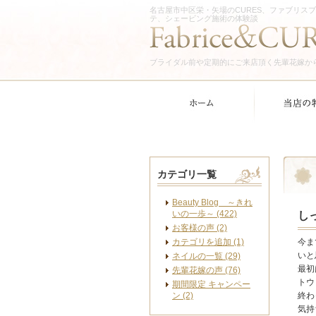
名古屋市中区栄・矢場のCURES、ファブリス
テ、シェービング施術の体験談
ブライダル前や定期的にご来店頂く先輩花嫁か
カテゴリ一覧
Beauty Blog ～きれ
いの一歩～ (422)
し
お客様の声 (2)
カテゴリを追加 (1)
今ま
いと
ネイルの一覧 (29)
最初
先輩花嫁の声 (76)
トウ
期間限定 キャンペー
ン (2)
終わ
気持