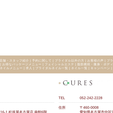
店舗・スタッフ紹介
|
予約に関して
|
ブライダル以外の方
|
お客様の声
|
ブ
|
お得なパッケージメニュー
|
フェイシャルエステ
|
脂肪燃焼・痩身・ボデ
ネイルメニュー
|
求人
|
ブライダルネイル一覧
|
ネイル一覧
|
キャンペーン
TEL
052-242-2228
住所
〒460-0008
6-1 松坂屋名古屋店 南館6階
愛知県名古屋市中区栄3