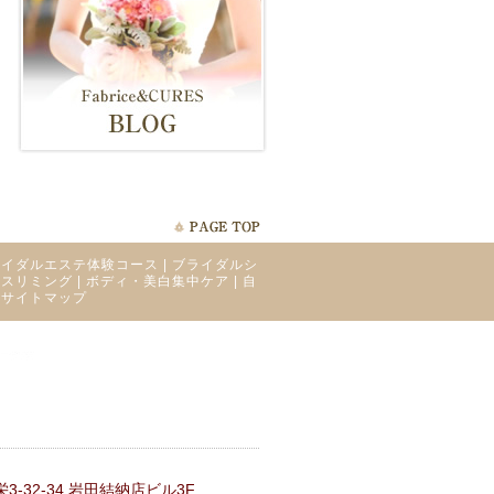
ライダルエステ体験コース
|
ブライダルシ
ィスリミング
|
ボディ・美白集中ケア
|
自
|
サイトマップ
-32-34 岩田結納店ビル3F