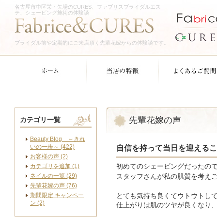
名古屋市中区栄・矢場のCURES、ファブリスブライダルエス
テ、シェービング施術の体験談
ブライダル前や定期的にご来店頂く先輩花嫁からの体験談です。
先輩花嫁の声
カテゴリ一覧
Beauty Blog ～きれ
いの一歩～ (422)
自信を持って当日を迎えるこ
お客様の声 (2)
カテゴリを追加 (1)
初めてのシェービングだったの
ネイルの一覧 (29)
スタッフさんが私の肌質を考え
先輩花嫁の声 (76)
期間限定 キャンペー
とても気持ち良くてウトウトし
ン (2)
仕上がりは肌のツヤが良くなり