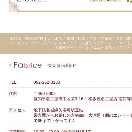
HOME
|
当店の特徴
|
よくあるご質問
|
店舗・スタッフ紹介
|
予約に関
ェービング1DAY
|
マタニティメニュー
|
お得なパッケージメニュー
|
社開発商品
|
ネイルメニュー
|
求人
|
ブライ
TEL
052-262-3133
住所
〒460-0008
愛知県名古屋市中区栄3-16-1 松坂屋名古屋店 南館6
アクセス
地下鉄名城線矢場町駅直結
栄方面からお越しの方/南館、大津通り側のエレベー
で6Fまで上がってすぐ
営業時間
10:00～20:00（最終受付19:30)