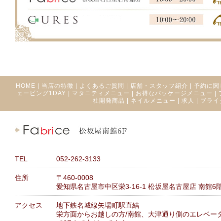
HOME
|
当店の特徴
|
よくあるご質問
|
店舗・スタッフ紹介
|
予約に関
ェービング1DAY
|
マタニティメニュー
|
お得なパッケージメニュー
|
社開発商品
|
ネイルメニュー
|
求人
|
ブライ
TEL
052-262-3133
住所
〒460-0008
愛知県名古屋市中区栄3-16-1 松坂屋名古屋店 南館6
アクセス
地下鉄名城線矢場町駅直結
栄方面からお越しの方/南館、大津通り側のエレベー