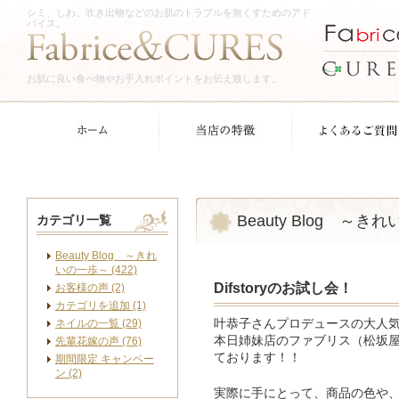
シミ、しわ、吹き出物などのお肌のトラブルを無くすためのアド
バイス。
お肌に良い食べ物やお手入れポイントをお伝え致します。
Beauty Blog ～き
カテゴリ一覧
Beauty Blog ～きれ
いの一歩～ (422)
Difstoryのお試し会！
お客様の声 (2)
カテゴリを追加 (1)
ネイルの一覧 (29)
叶恭子さんプロデュースの大人気「D
本日姉妹店のファブリス（松坂屋南
先輩花嫁の声 (76)
ております！！
期間限定 キャンペー
ン (2)
実際に手にとって、商品の色や