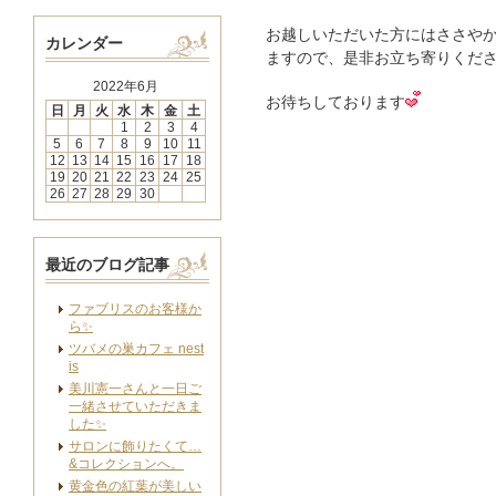
お越しいただいた方にはささや
カレンダー
ますので、是非お立ち寄りくだ
2022年6月
お待ちしております
日
月
火
水
木
金
土
1
2
3
4
5
6
7
8
9
10
11
12
13
14
15
16
17
18
19
20
21
22
23
24
25
26
27
28
29
30
最近のブログ記事
ファブリスのお客様か
ら✨
ツバメの巣カフェ nest
is
美川憲一さんと一日ご
一緒させていただきま
した✨
サロンに飾りたくて…
&コレクションへ。
黄金色の紅葉が美しい