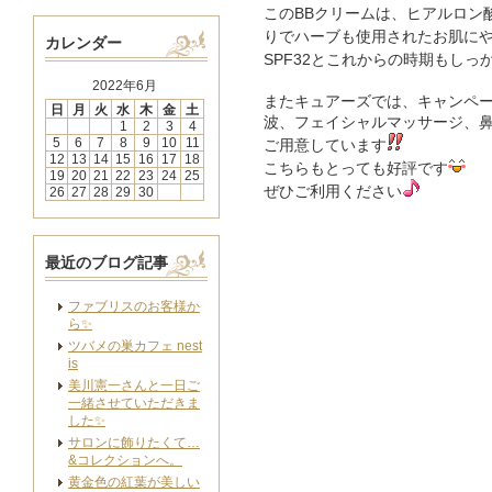
このBBクリームは、ヒアルロン
りでハーブも使用されたお肌に
カレンダー
SPF32とこれからの時期もし
2022年6月
またキュアーズでは、キャンペ
日
月
火
水
木
金
土
波、フェイシャルマッサージ、
1
2
3
4
5
6
7
8
9
10
11
ご用意しています
12
13
14
15
16
17
18
こちらもとっても好評です
19
20
21
22
23
24
25
ぜひご利用ください
26
27
28
29
30
最近のブログ記事
ファブリスのお客様か
ら✨
ツバメの巣カフェ nest
is
美川憲一さんと一日ご
一緒させていただきま
した✨
サロンに飾りたくて…
&コレクションへ。
黄金色の紅葉が美しい