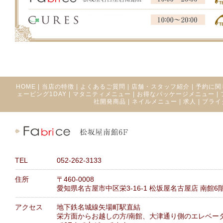
HOME
|
当店の特徴
|
よくあるご質問
|
店舗・スタッフ紹介
|
予約に関
ェービング1DAY
|
マタニティメニュー
|
お得なパッケージメニュー
|
社開発商品
|
ネイルメニュー
|
求人
|
ブライ
TEL
052-262-3133
住所
〒460-0008
愛知県名古屋市中区栄3-16-1 松坂屋名古屋店 南館6
アクセス
地下鉄名城線矢場町駅直結
栄方面からお越しの方/南館、大津通り側のエレベー