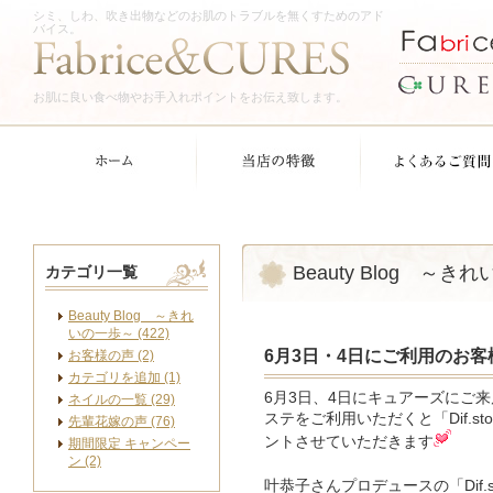
シミ、しわ、吹き出物などのお肌のトラブルを無くすためのアド
バイス。
お肌に良い食べ物やお手入れポイントをお伝え致します。
Beauty Blog ～き
カテゴリ一覧
Beauty Blog ～きれ
いの一歩～ (422)
6月3日・4日にご利用のお客
お客様の声 (2)
カテゴリを追加 (1)
6月3日、4日にキュアーズにご
ネイルの一覧 (29)
ステをご利用いただくと「Dif.s
先輩花嫁の声 (76)
ントさせていただきます
期間限定 キャンペー
ン (2)
叶恭子さんプロデュースの「Dif.st