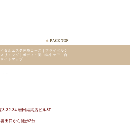
ライダルエステ体験コース
|
ブライダルシ
ィスリミング
|
ボディ・美白集中ケア
|
自
|
サイトマップ
-32-34 岩田結納店ビル3F
4番出口から徒歩2分