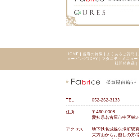
HOME
|
当店の特徴
|
よくあるご質問
|
ェービング1DAY
|
マタニティメニュー
社開発商品
|
TEL
052-262-3133
住所
〒460-0008
愛知県名古屋市中区栄3-1
アクセス
地下鉄名城線矢場町駅
栄方面からお越しの方/