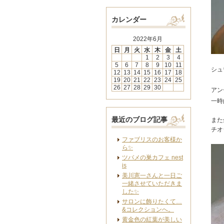
カレンダー
2022年6月
日
月
火
水
木
金
土
1
2
3
4
5
6
7
8
9
10
11
シュ
12
13
14
15
16
17
18
19
20
21
22
23
24
25
26
27
28
29
30
アン
一時
最近のブログ記事
また
チオ
ファブリスのお客様か
ら✨
ツバメの巣カフェ nest
is
美川憲一さんと一日ご
一緒させていただきま
した✨
サロンに飾りたくて…
&コレクションへ。
黄金色の紅葉が美しい