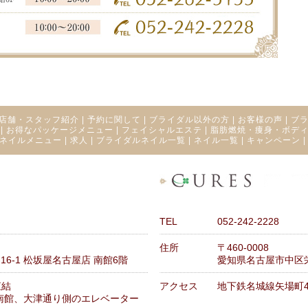
店舗・スタッフ紹介
|
予約に関して
|
ブライダル以外の方
|
お客様の声
|
ブ
|
お得なパッケージメニュー
|
フェイシャルエステ
|
脂肪燃焼・痩身・ボデ
ネイルメニュー
|
求人
|
ブライダルネイル一覧
|
ネイル一覧
|
キャンペーン
TEL
052-242-2228
住所
〒460-0008
6-1 松坂屋名古屋店 南館6階
愛知県名古屋市中区栄3
直結
アクセス
地下鉄名城線矢場町
南館、大津通り側のエレベーター