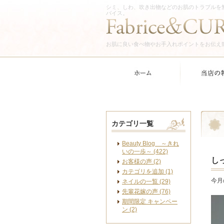
シミ、しわ、吹き出物などのお肌のトラブルを
バイス。
お肌に良い食べ物やお手入れポイントをお伝え
カテゴリ一覧
Beauty Blog ～きれ
いの一歩～ (422)
し
お客様の声 (2)
カテゴリを追加 (1)
今月
ネイルの一覧 (29)
先輩花嫁の声 (76)
期間限定 キャンペー
ン (2)