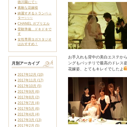
徳川園にて✨
素敵な花嫁様
綺麗すぎるトランペッ
ター✨✨✨
CHANEL ガブリエル
受験準備…ドキドキで
す
女性専用ヨガスタジオ
はおすすめ！
お手入れも背中の美白エステか
月別アーカイブ
ングもバッチリで最高のドレス
花嫁姿、とてもキレイでしたよ
2017年12月 (10)
2017年11月 (17)
2017年10月 (5)
2017年9月 (6)
2017年8月 (2)
2017年7月 (4)
2017年5月 (6)
2017年4月 (4)
2017年3月 (13)
2017年2月 (5)