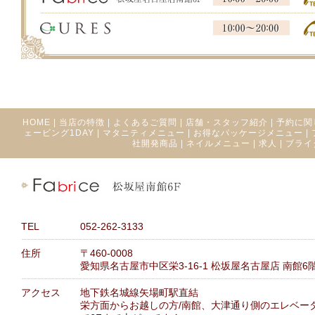
HOME
|
当店の特徴
|
よくあるご質問
|
店舗・スタッフ紹介
|
予約に関
ェービング1DAY
|
マタニティメニュー
|
お得なパッケージメニュー
|
社開発商品
|
ネイルメニュー
|
求人
|
ブライ
TEL
052-262-3133
住所
〒460-0008
愛知県名古屋市中区栄3-16-1 松坂屋名古屋店 南館6
アクセス
地下鉄名城線矢場町駅直結
栄方面からお越しの方/南館、大津通り側のエレベー