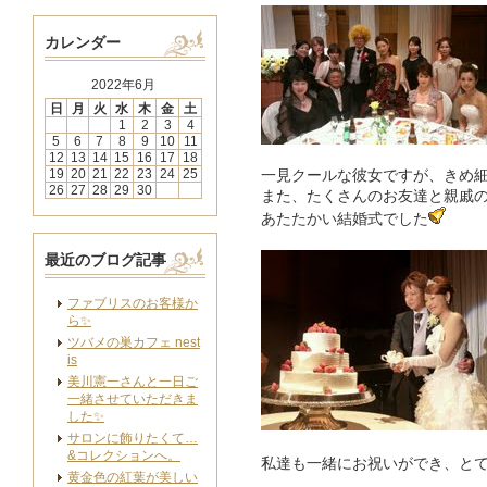
カレンダー
2022年6月
日
月
火
水
木
金
土
1
2
3
4
5
6
7
8
9
10
11
12
13
14
15
16
17
18
19
20
21
22
23
24
25
一見クールな彼女ですが、きめ
26
27
28
29
30
また、たくさんのお友達と親戚
あたたかい結婚式でした
最近のブログ記事
ファブリスのお客様か
ら✨
ツバメの巣カフェ nest
is
美川憲一さんと一日ご
一緒させていただきま
した✨
サロンに飾りたくて…
&コレクションへ。
私達も一緒にお祝いができ、と
黄金色の紅葉が美しい