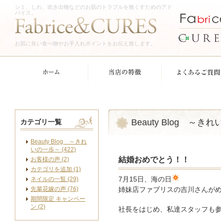
シミ、しわ、吹き出物などのお肌のトラブルを無くすためのアド
バイス。
お肌に良い食べ物やお手入れポイントをお伝え致します。
Beauty Blog ～き
カテゴリ一覧
Beauty Blog ～きれ
いの一歩～ (422)
結婚おめでとう！！
お客様の声 (2)
カテゴリを追加 (1)
ネイルの一覧 (29)
7月15日、海の日
先輩花嫁の声 (76)
姉妹店ファブリスの吉川さんが
期間限定 キャンペー
ン (2)
社長をはじめ、私達スタッフも