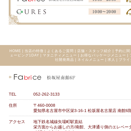
HOME
|
当店の特徴
|
よくあるご質問
|
店舗・スタッフ紹介
|
予約に関
ェービング1DAY
|
マタニティメニュー
|
お得なパッケージメニュー
|
社開発商品
|
ネイルメニュー
|
求人
|
ブライ
TEL
052-262-3133
住所
〒460-0008
愛知県名古屋市中区栄3-16-1 松坂屋名古屋店 南館6
アクセス
地下鉄名城線矢場町駅直結
栄方面からお越しの方/南館、大津通り側のエレベー