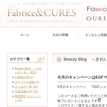
シミ、しわ、吹き出物などのお肌のトラブルを無くすためのアド
バイス。
お肌に良い食べ物やお手入れポイントをお伝え致します。
Beauty Blog ～き
カテゴリ一覧
Beauty Blog ～きれ
いの一歩～ (422)
今月のキャンペーンはEGF
お客様の声 (2)
カテゴリを追加 (1)
ネイルの一覧 (29)
9月のキャンペーン、『EGFシ
先輩花嫁の声 (76)
このコースをご利用いただくとE
期間限定 キャンペー
ン (2)
枚プレゼントになるんです
このマスク,一度すると病み付き