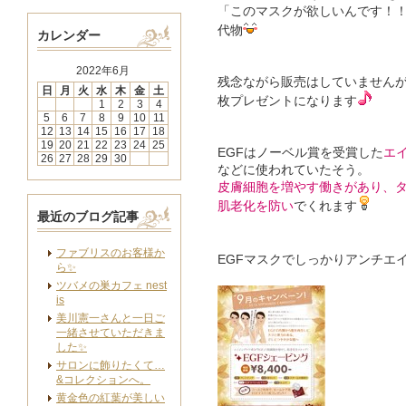
「このマスクが欲しいんです！
代物
カレンダー
2022年6月
残念ながら販売はしていませんが
日
月
火
水
木
金
土
枚プレゼントになります
1
2
3
4
5
6
7
8
9
10
11
12
13
14
15
16
17
18
19
20
21
22
23
24
25
EGFはノーベル賞を受賞した
エ
26
27
28
29
30
などに使われていたそう。
皮膚細胞を増やす働きがあり、
肌老化を防い
でくれます
最近のブログ記事
ファブリスのお客様か
EGFマスクでしっかりアンチエ
ら✨
ツバメの巣カフェ nest
is
美川憲一さんと一日ご
一緒させていただきま
した✨
サロンに飾りたくて…
&コレクションへ。
黄金色の紅葉が美しい