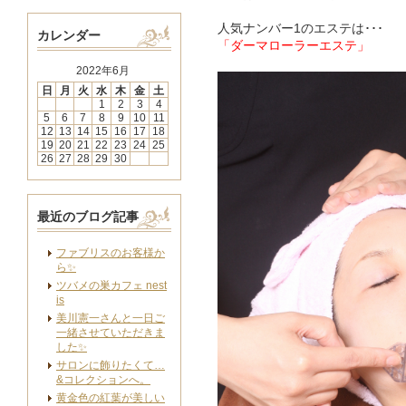
人気ナンバー1のエステは･･･
カレンダー
「ダーマローラーエステ」
2022年6月
日
月
火
水
木
金
土
1
2
3
4
5
6
7
8
9
10
11
12
13
14
15
16
17
18
19
20
21
22
23
24
25
26
27
28
29
30
最近のブログ記事
ファブリスのお客様か
ら✨
ツバメの巣カフェ nest
is
美川憲一さんと一日ご
一緒させていただきま
した✨
サロンに飾りたくて…
&コレクションへ。
黄金色の紅葉が美しい