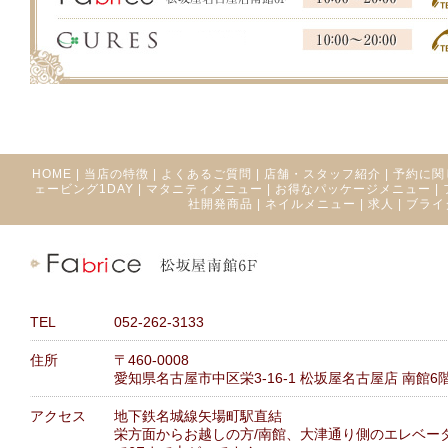
HOME
|
当店の特徴
|
よくあるご質問
|
店舗・スタッフ紹介
|
予約に関
ェービング1DAY
|
マタニティメニュー
|
お得なパッケージメニュー
|
社開発商品
|
ネイルメニュー
|
求人
|
ブライ
TEL
052-262-3133
住所
〒460-0008
愛知県名古屋市中区栄3-16-1 松坂屋名古屋店 南館6
アクセス
地下鉄名城線矢場町駅直結
栄方面からお越しの方/南館、大津通り側のエレベー