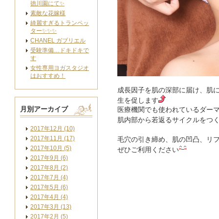
徳川園にて✨
素敵な花嫁様
綺麗すぎるトランペッ
ター✨✨✨
CHANEL ガブリエル
受験準備…ドキドキで
す
女性専用ヨガスタジオ
はおすすめ！
成長因子を肌の深部に届け、肌
生を促します
月別アーカイブ
医療機関でも使われているダー
肌内部から若返るサイクルをつ
2017年12月 (10)
2017年11月 (17)
毛穴の引き締め、肌の凹凸、リ
2017年10月 (5)
ぜひご利用ください
2017年9月 (6)
2017年8月 (2)
2017年7月 (4)
2017年5月 (6)
2017年4月 (4)
2017年3月 (13)
2017年2月 (5)