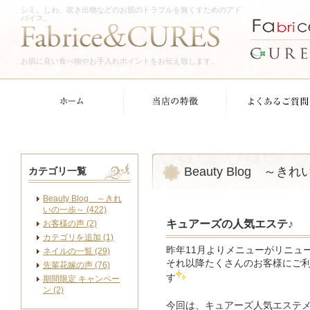
シミ、しわ、吹き出物などのお肌のトラブルを無くすためのアド
バイス。
お肌に良い食べ物やお手入れポイントをお伝え致します。
Beauty Blog ～き
カテゴリ一覧
Beauty Blog ～きれ
いの一歩～ (422)
キュアーズの人気エステ♪
お客様の声 (2)
カテゴリを追加 (1)
昨年11月よりメニューがリニュ
ネイルの一覧 (29)
それ以降たくさんのお客様にご
先輩花嫁の声 (76)
す
期間限定 キャンペー
ン (2)
今回は、キュアーズ人気エステ