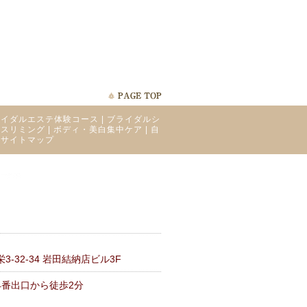
ライダルエステ体験コース
|
ブライダルシ
ィスリミング
|
ボディ・美白集中ケア
|
自
|
サイトマップ
-32-34 岩田結納店ビル3F
4番出口から徒歩2分