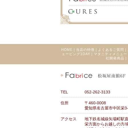
HOME
|
当店の特徴
|
よくあるご質問
|
ェービング1DAY
|
マタニティメニュー
社開発商品
|
TEL
052-262-3133
住所
〒460-0008
愛知県名古屋市中区栄3-1
アクセス
地下鉄名城線矢場町駅
栄方面からお越しの方/