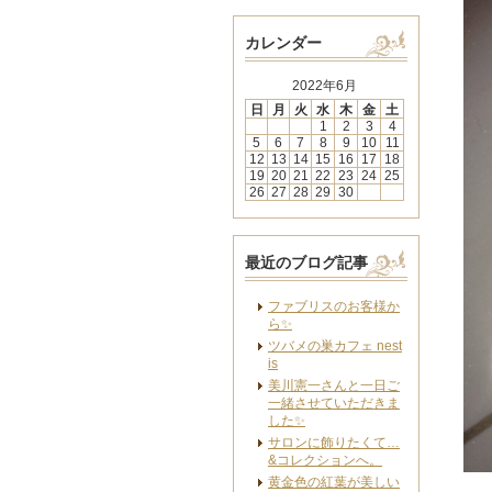
カレンダー
2022年6月
日
月
火
水
木
金
土
1
2
3
4
5
6
7
8
9
10
11
12
13
14
15
16
17
18
19
20
21
22
23
24
25
26
27
28
29
30
最近のブログ記事
ファブリスのお客様か
ら✨
ツバメの巣カフェ nest
is
美川憲一さんと一日ご
一緒させていただきま
した✨
サロンに飾りたくて…
&コレクションへ。
黄金色の紅葉が美しい