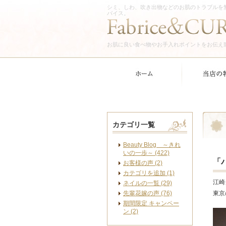
シミ、しわ、吹き出物などのお肌のトラブルを
バイス。
お肌に良い食べ物やお手入れポイントをお伝え
カテゴリ一覧
Beauty Blog ～きれ
いの一歩～ (422)
「
お客様の声 (2)
カテゴリを追加 (1)
江崎
ネイルの一覧 (29)
先輩花嫁の声 (76)
東京
期間限定 キャンペー
ン (2)