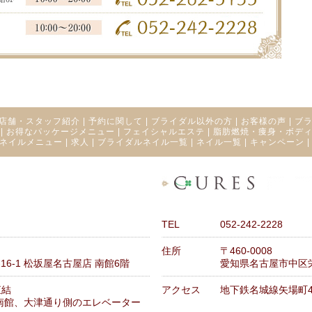
店舗・スタッフ紹介
|
予約に関して
|
ブライダル以外の方
|
お客様の声
|
ブ
|
お得なパッケージメニュー
|
フェイシャルエステ
|
脂肪燃焼・痩身・ボデ
ネイルメニュー
|
求人
|
ブライダルネイル一覧
|
ネイル一覧
|
キャンペーン
TEL
052-242-2228
住所
〒460-0008
6-1 松坂屋名古屋店 南館6階
愛知県名古屋市中区栄3
直結
アクセス
地下鉄名城線矢場町
南館、大津通り側のエレベーター