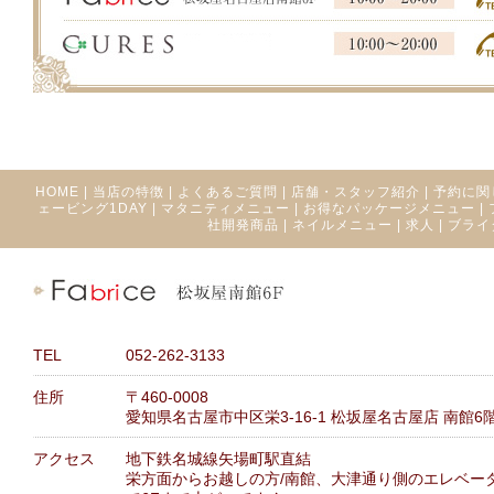
HOME
|
当店の特徴
|
よくあるご質問
|
店舗・スタッフ紹介
|
予約に関
ェービング1DAY
|
マタニティメニュー
|
お得なパッケージメニュー
|
社開発商品
|
ネイルメニュー
|
求人
|
ブライ
TEL
052-262-3133
住所
〒460-0008
愛知県名古屋市中区栄3-16-1 松坂屋名古屋店 南館6
アクセス
地下鉄名城線矢場町駅直結
栄方面からお越しの方/南館、大津通り側のエレベー