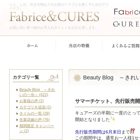
シミ、しわ、吹き出物などのお肌のトラブルを無くすためのアド
バイス。
お肌に良い食べ物やお手入れポイントをお伝え致します。
Beauty Blog ～き
カテゴリ一覧
Beauty Blog ～きれ
いの一歩～ (422)
サマーチケット、先行販売開
お客様の声 (2)
カテゴリを追加 (1)
キュアーズの半期に一度のとっ
ネイルの一覧 (29)
開始となりました
先輩花嫁の声 (76)
期間限定 キャンペー
ン (2)
先行販売期間は6月末日
まで
この期間中は、通常お一人様1セ