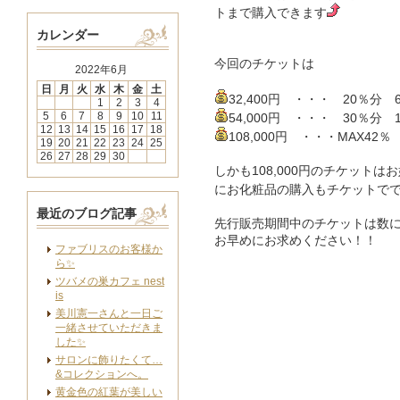
トまで購入できます
カレンダー
今回のチケットは
2022年6月
日
月
火
水
木
金
土
32,400円 ・・・ 20％分 6
1
2
3
4
5
6
7
8
9
10
11
54,000円 ・・・ 30％分 1
12
13
14
15
16
17
18
108,000円 ・・・MAX42％ 
19
20
21
22
23
24
25
26
27
28
29
30
しかも108,000円のチケット
にお化粧品の購入もチケットで
最近のブログ記事
先行販売期間中のチケットは数
お早めにお求めください！！
ファブリスのお客様か
ら✨
ツバメの巣カフェ nest
is
美川憲一さんと一日ご
一緒させていただきま
した✨
サロンに飾りたくて…
&コレクションへ。
黄金色の紅葉が美しい