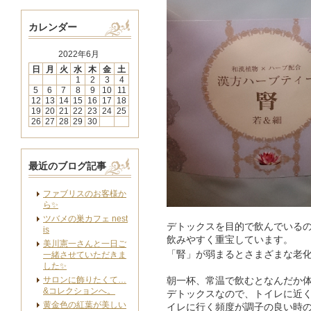
カレンダー
2022年6月
日
月
火
水
木
金
土
1
2
3
4
5
6
7
8
9
10
11
12
13
14
15
16
17
18
19
20
21
22
23
24
25
26
27
28
29
30
最近のブログ記事
ファブリスのお客様か
ら✨
ツバメの巣カフェ nest
デトックスを目的で飲んでいる
is
飲みやすく重宝しています。
美川憲一さんと一日ご
「腎」が弱まるとさまざまな老
一緒させていただきま
した✨
サロンに飾りたくて…
朝一杯、常温で飲むとなんだか
&コレクションへ。
デトックスなので、トイレに近
黄金色の紅葉が美しい
イレに行く頻度が調子の良い時