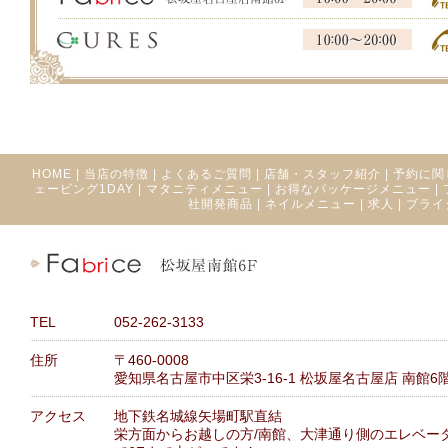
HOME
|
当店の特徴
|
よくあるご質問
|
店舗・スタッフ紹介
|
予約に関
ェービング1DAY
|
マタニティメニュー
|
お得なパッケージメニュー
|
社開発商品
|
ネイルメニュー
|
求人
|
ブライ
TEL
052-262-3133
住所
〒460-0008
愛知県名古屋市中区栄3-16-1 松坂屋名古屋店 南館6
アクセス
地下鉄名城線矢場町駅直結
栄方面からお越しの方/南館、大津通り側のエレベー