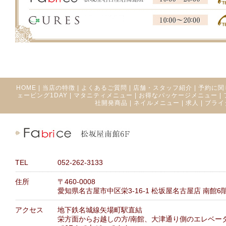
HOME
|
当店の特徴
|
よくあるご質問
|
店舗・スタッフ紹介
|
予約に関
ェービング1DAY
|
マタニティメニュー
|
お得なパッケージメニュー
|
社開発商品
|
ネイルメニュー
|
求人
|
ブライ
TEL
052-262-3133
住所
〒460-0008
愛知県名古屋市中区栄3-16-1 松坂屋名古屋店 南館6
アクセス
地下鉄名城線矢場町駅直結
栄方面からお越しの方/南館、大津通り側のエレベー