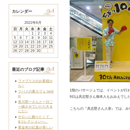
カレンダー
2022年6月
日
月
火
水
木
金
土
1
2
3
4
5
6
7
8
9
10
11
12
13
14
15
16
17
18
19
20
21
22
23
24
25
26
27
28
29
30
最近のブログ記事
ファブリスのお客様か
ら✨
1階のパサージュでは、イベントが行
ツバメの巣カフェ nest
is
9日は具志堅さん御本人もおみえでし
美川憲一さんと一日ご
一緒させていただきま
こちらの『具志堅さん人形』では、み
した✨
サロンに飾りたくて…
&コレクションへ。
黄金色の紅葉が美しい