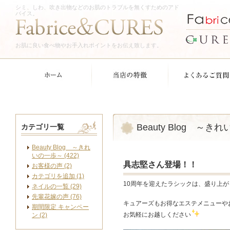
シミ、しわ、吹き出物などのお肌のトラブルを無くすためのアド
バイス。
お肌に良い食べ物やお手入れポイントをお伝え致します。
Beauty Blog ～き
カテゴリ一覧
Beauty Blog ～きれ
いの一歩～ (422)
具志堅さん登場！！
お客様の声 (2)
カテゴリを追加 (1)
10周年を迎えたラシックは、盛り上
ネイルの一覧 (29)
先輩花嫁の声 (76)
キュアーズもお得なエステメニューや
期間限定 キャンペー
お気軽にお越しください
ン (2)