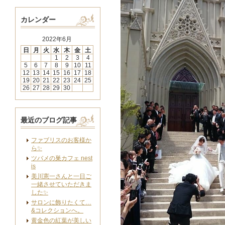
カレンダー
2022年6月
日
月
火
水
木
金
土
1
2
3
4
5
6
7
8
9
10
11
12
13
14
15
16
17
18
19
20
21
22
23
24
25
26
27
28
29
30
最近のブログ記事
ファブリスのお客様か
ら✨
ツバメの巣カフェ nest
is
美川憲一さんと一日ご
一緒させていただきま
した✨
サロンに飾りたくて…
&コレクションへ。
黄金色の紅葉が美しい