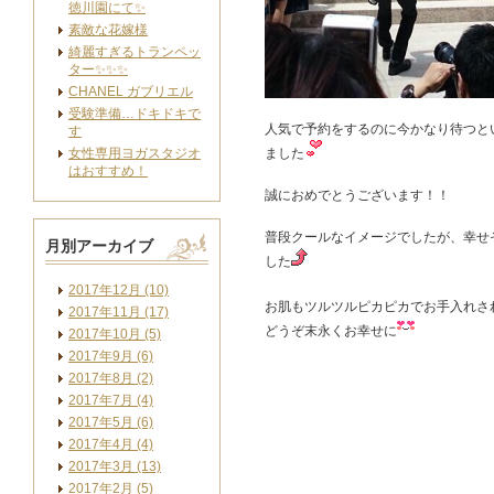
徳川園にて✨
素敵な花嫁様
綺麗すぎるトランペッ
ター✨✨✨
CHANEL ガブリエル
受験準備…ドキドキで
人気で予約をするのに今かなり待つと
す
女性専用ヨガスタジオ
ました
はおすすめ！
誠におめでとうございます！！
普段クールなイメージでしたが、幸せ
月別アーカイブ
した
2017年12月 (10)
お肌もツルツルピカピカでお手入れさ
2017年11月 (17)
どうぞ末永くお幸せに
2017年10月 (5)
2017年9月 (6)
2017年8月 (2)
2017年7月 (4)
2017年5月 (6)
2017年4月 (4)
2017年3月 (13)
2017年2月 (5)