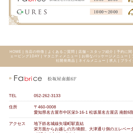
HOME
|
当店の特徴
|
よくあるご質問
|
店舗・スタッフ紹介
|
予約に関
ェービング1DAY
|
マタニティメニュー
|
お得なパッケージメニュー
|
社開発商品
|
ネイルメニュー
|
求人
|
ブライ
TEL
052-262-3133
住所
〒460-0008
愛知県名古屋市中区栄3-16-1 松坂屋名古屋店 南館6
アクセス
地下鉄名城線矢場町駅直結
栄方面からお越しの方/南館、大津通り側のエレベー