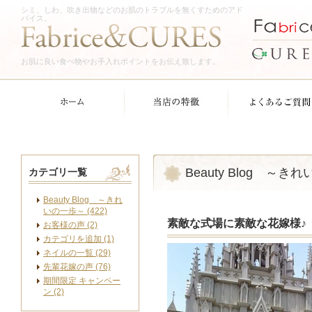
シミ、しわ、吹き出物などのお肌のトラブルを無くすためのアド
バイス。
お肌に良い食べ物やお手入れポイントをお伝え致します。
Beauty Blog ～き
カテゴリ一覧
Beauty Blog ～きれ
いの一歩～ (422)
素敵な式場に素敵な花嫁様♪
お客様の声 (2)
カテゴリを追加 (1)
ネイルの一覧 (29)
先輩花嫁の声 (76)
期間限定 キャンペー
ン (2)