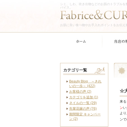
シミ、しわ、吹き出物などのお肌のトラブルを
バイス。
お肌に良い食べ物やお手入れポイントをお伝え
カテゴリ一覧
Beauty Blog ～きれ
いの一歩～ (422)
☆
お客様の声 (2)
カテゴリを追加 (1)
来る
ネイルの一覧 (29)
ン
い
先輩花嫁の声 (76)
より
期間限定 キャンペー
ン (2)
ンで