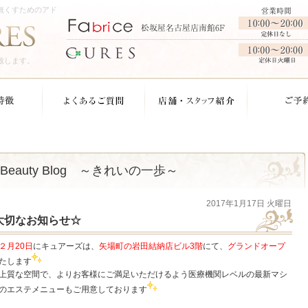
無くすためのアド
致します。
Beauty Blog ～きれいの一歩～
2017年1月17日 火曜日
大切なお知らせ☆
２月20日
にキュアーズは、
矢場町の岩田結納店ビル3階
にて、
グランドオープ
たします
上質な空間で、よりお客様にご満足いただけるよう医療機関レベルの最新マシ
のエステメニューもご用意しております