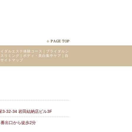
ライダルエステ体験コース
|
ブライダルシ
ィスリミング
|
ボディ・美白集中ケア
|
自
|
サイトマップ
-32-34 岩田結納店ビル3F
4番出口から徒歩2分