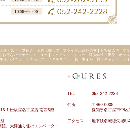
店舗・スタッフ紹介
|
予約に関して
|
ブライダル以外の方
|
お客様の声
|
ブ
|
お得なパッケージメニュー
|
フェイシャルエステ
|
脂肪燃焼・痩身・ボデ
ネイルメニュー
|
求人
|
ブライダルネイル一覧
|
ネイル一覧
|
キャンペーン
TEL
052-242-2228
住所
〒460-0008
6-1 松坂屋名古屋店 南館6階
愛知県名古屋市中区栄3
直結
アクセス
地下鉄名城線矢場町
南館、大津通り側のエレベーター