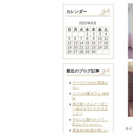
カレンダー
2022年6月
日
月
火
水
木
金
土
1
2
3
4
5
6
7
8
9
10
11
12
13
14
15
16
17
18
19
20
21
22
23
24
25
26
27
28
29
30
最近のブログ記事
ファブリスのお客様か
ら✨
ツバメの巣カフェ nest
is
美川憲一さんと一日ご
一緒させていただきま
した✨
サロンに飾りたくて…
&コレクションへ。
ネイ
黄金色の紅葉が美しい