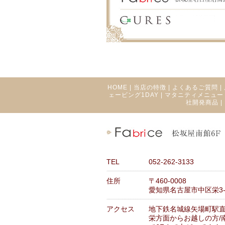
HOME
|
当店の特徴
|
よくあるご質問
|
ェービング1DAY
|
マタニティメニュー
社開発商品
|
TEL
052-262-3133
住所
〒460-0008
愛知県名古屋市中区栄3-1
アクセス
地下鉄名城線矢場町駅
栄方面からお越しの方/