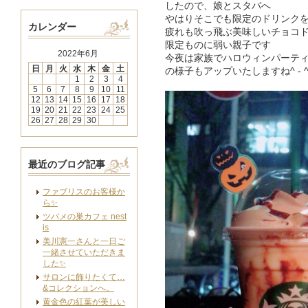
したので、娘とスタバへ
やはりそこでも限定のドリンク
カレンダー
疲れも吹っ飛ぶ美味しいチョコ
限定ものに弱い親子です
2022年6月
今夜は家族でハロウィンパーテ
日
月
火
水
木
金
土
の様子もアップいたしますね^ - 
1
2
3
4
5
6
7
8
9
10
11
12
13
14
15
16
17
18
19
20
21
22
23
24
25
26
27
28
29
30
最近のブログ記事
ファブリスのお客様か
ら✨
ツバメの巣カフェ nest
is
美川憲一さんと一日ご
一緒させていただきま
した✨
サロンに飾りたくて…
&コレクションへ。
黄金色の紅葉が美しい