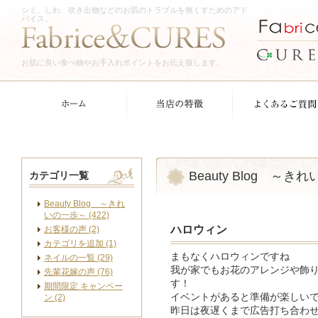
シミ、しわ、吹き出物などのお肌のトラブルを無くすためのアド
バイス。
お肌に良い食べ物やお手入れポイントをお伝え致します。
Beauty Blog ～き
カテゴリ一覧
Beauty Blog ～きれ
いの一歩～ (422)
ハロウィン
お客様の声 (2)
カテゴリを追加 (1)
まもなくハロウィンですね
ネイルの一覧 (29)
我が家でもお花のアレンジや飾
先輩花嫁の声 (76)
す！
期間限定 キャンペー
イベントがあると準備が楽しい
ン (2)
昨日は夜遅くまで広告打ち合わ