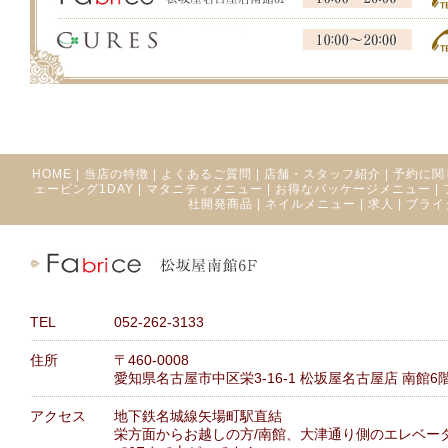
HOME
|
当店の特徴
|
よくあるご質問
|
店舗・スタッフ紹介
|
予約に関
ェービング1DAY
|
マタニティメニュー
|
お得なパッケージメニュー
|
社開発商品
|
ネイルメニュー
|
求人
|
ブライ
TEL
052-262-3133
住所
〒460-0008
愛知県名古屋市中区栄3-16-1 松坂屋名古屋店 南館6
アクセス
地下鉄名城線矢場町駅直結
栄方面からお越しの方/南館、大津通り側のエレベー